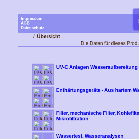
Impressum
AGB
Datenschutz
/
Übersicht
Die Daten für dieses Produn
UV-C Anlagen Wasseraufbereitung 
Enthärtungsgeräte - Aus hartem W
Filter, mechanische Filter, Kohlefi
Mikrofiltration
Wassertest, Wasseranalysen