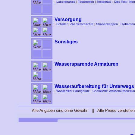
|
Laboranalyse
|
Teststreifen
|
Testgeräte
|
Disc-Test ( Neu
Versorgung
|
Schilder
|
Zaehlerschächte
|
Straßenkappen
|
Hydranten
Sonstiges
Wassersparende Armaturen
Wasseraufbereitung für Unterwegs
|
Wasserfilter Handgeräte
|
Chemische Wasseraufbereitu
Alle Angaben sind ohne Gewähr! || Alle Preise verstehen