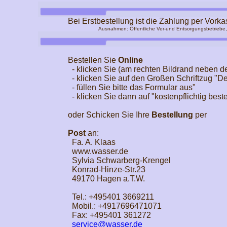
Bei Erstbestellung ist die Zahlung per Vorkas
Ausnahmen: Öffentliche Ver-und Entsorgungsbetriebe
Bestellen Sie
Online
- klicken Sie (am rechten Bildrand neben 
- klicken Sie auf den Großen Schriftzug "De
- füllen Sie bitte das Formular aus"
- klicken Sie dann auf "kostenpflichtig beste
oder Schicken Sie Ihre
Bestellung
per
Post
an:
Fa. A. Klaas
www.wasser.de
Sylvia Schwarberg-Krengel
Konrad-Hinze-Str.23
49170 Hagen a.T.W.
Tel.: +495401 3669211
Mobil.: +4917696471071
Fax: +495401 361272
service@wasser.de