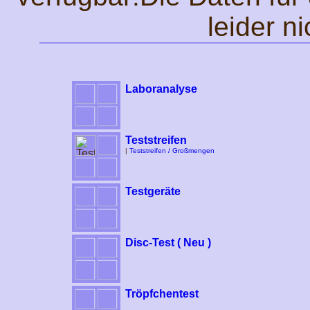
leider n
Laboranalyse
Teststreifen
|
Teststreifen / Großmengen
Testgeräte
Disc-Test ( Neu )
Tröpfchentest