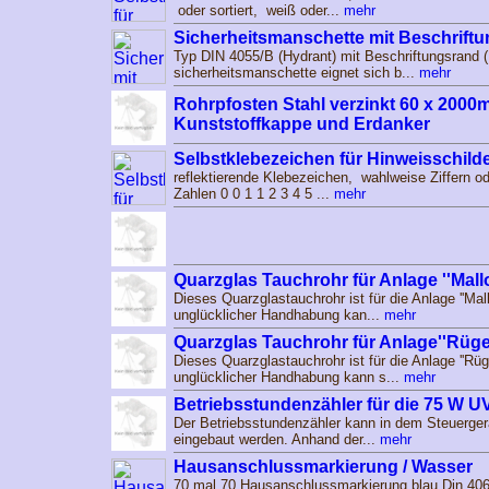
oder sortiert, weiß oder...
mehr
Sicherheitsmanschette mit Beschriftun
Typ DIN 4055/B (Hydrant) mit Beschriftungsrand 
sicherheitsmanschette eignet sich b...
mehr
Rohrpfosten Stahl verzinkt 60 x 2000m
Kunststoffkappe und Erdanker
Selbstklebezeichen für Hinweisschil
reflektierende Klebezeichen, wahlweise Ziffern 
Zahlen 0 0 1 1 2 3 4 5 ...
mehr
Quarzglas Tauchrohr für Anlage ''Mallo
Dieses Quarzglastauchrohr ist für die Anlage ''Mal
unglücklicher Handhabung kan...
mehr
Quarzglas Tauchrohr für Anlage''Rüg
Dieses Quarzglastauchrohr ist für die Anlage ''Rüg
unglücklicher Handhabung kann s...
mehr
Betriebsstundenzähler für die 75 W 
Der Betriebsstundenzähler kann in dem Steuerge
eingebaut werden. Anhand der...
mehr
Hausanschlussmarkierung / Wasser
70 mal 70 Hausanschlussmarkierung blau Din 4