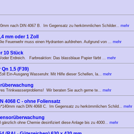
20mm nach DIN 4067 B. Im Gegensatz zu herkömmlichen Schilder...
mehr
,4 mm oder 1 Zoll
Die Feuerwehr muss einen Hydranten aufdrehen. Aufgrund von ...
mehr
r 10 Stück
der Erdreich. Farbreaktion: Das blassblaue Papier färbt ...
mehr
 Qn 1,5 (F39)
Zoll Ein-Ausgang Wasseruhr. Mit Hilfe dieser Schellen, la...
mehr
sorüberwachung
Ihres Trinkwasserproblems! Wir beraten Sie auch gerne te...
mehr
N 4068 C - ohne Foliensatz
*140mm nach DIN 4068 C. Im Gegensatz zu herkömmlichen Schild...
mehr
 Sensorüberwachung
gänzlich ohne Chemie desinfiziert diese Anlage bis zu 4000...
mehr
54 (RAL- Gütezeichen) 630 x 420 mm