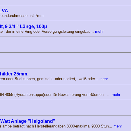
 LVA
 Lochdurchmesser ist 7mm
, 9 3/4 '' Länge, 100μ
lter, der in eine Ring oder Versorgungsleitung eingebau...
mehr
childer 25mm,
fern oder Buchstaben, gemischt oder sortiert, weiß oder...
mehr
 DIN 4055 (Hydrantenkappe)oder für Bewässerung von Bäumen. ...
mehr
Watt Anlage ''Helgoland''
slampe beträgt nach Herstellerangaben 8000-maximal 9000 Stun...
mehr