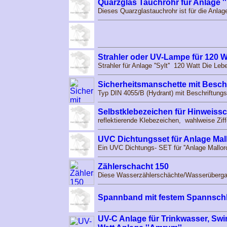
Quarzglas Tauchrohr für Anlage ''
Dieses Quarzglastauchrohr ist für die Anlag
Strahler oder UV-Lampe für 120 Wat
Strahler für Anlage ''Sylt'' 120 Watt Die L
Sicherheitsmanschette mit Beschri
Typ DIN 4055/B (Hydrant) mit Beschriftungs
Selbstklebezeichen für Hinweis
reflektierende Klebezeichen, wahlweise Ziff
UVC Dichtungsset für Anlage Mal
Ein UVC Dichtungs- SET für ''Anlage Mallor
Zählerschacht 150
Diese Wasserzählerschächte/Wasserübergabe
Spannband mit festem Spannschl
UV-C Anlage für Trinkwasser, Sw