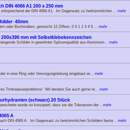
ch DIN 4066 A1 200 x 250 mm
entsprechend der DIN 4066 A1. Im Gegensatz zu herkömmlichen ...
mehr
schilder 40mm
ern oder Buchstaben, gemischt 12 Ziffern, 0 0 1 2 3 4 5 ...
mehr
r, 200x390 mm mit Selbstklebekennzeichen
ängende Schilder in gewohnter Spitzenqualität aus Aluminium...
mehr
, der in eine Ring oder Versorgungsleitung eingebaut wi...
mehr
Ihres Trinkwasserproblems! Wir beraten Sie auch gerne te...
mehr
lurhydranten (schwarz) 20 Stück
nschette wurde so konzipiert, dass sie die Toleranzen der...
mehr
4065 A
ch DIN 4065 A. Im Gegensatz zu herkömmlichen Schildern beste...
mehr