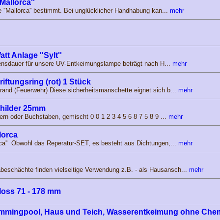
Mallorca''
e ''Mallorca'' bestimmt. Bei unglücklicher Handhabung kan...
mehr
t Anlage ''Sylt''
ebensdauer für unsere UV-Entkeimungslampe beträgt nach H...
mehr
ftungsring (rot) 1 Stück
rand (Feuerwehr) Diese sicherheitsmanschette eignet sich b...
mehr
schilder 25mm
ern oder Buchstaben, gemischt 0 0 1 2 3 4 5 6 8 7 5 8 9 ...
mehr
lorca
ca'' Obwohl das Reperatur-SET, es besteht aus Dichtungen,...
mehr
schächte finden vielseitige Verwendung z.B. - als Hausansch...
mehr
oss 71 - 178 mm
immingpool, Haus und Teich, Wasserentkeimung ohne Chem