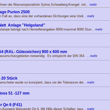
hnen die Wasserspezialistin Sylvia Schwarberg-Krengel mit...
mehr
lage Purion 2500
n Fall an, dass eine der vorhandenen Dichtungen eine Undi...
mehr
att Anlage ''Helgoland''
slampe beträgt nach Herstellerangaben 8000-maximal 9000 Stun...
mehr
54 (RAL- Gütezeichen) 900 x 600 mm
asserschutzgebieten notwendig. Es entspricht der DIN 354. ...
mehr
 20 Stück
nschette wurde so konzipiert, dass sie die Toleranzen der...
mehr
loss 51 -127 mm
r Qn 6 (F41)
n-Ausgang Wasseruhr Qn 6. Mit Hilfe dieser Schellen, lass...
mehr