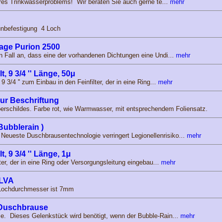
Ihres Trinkwasserproblems! Wir beraten Sie auch gerne te...
mehr
unbefestigung 4 Loch
lage Purion 2500
n Fall an, dass eine der vorhandenen Dichtungen eine Undi...
mehr
, 9 3/4 '' Länge, 50μ
 3/4 '' zum Einbau in den Feinfilter, der in eine Ring...
mehr
zur Beschriftung
erschildes. Farbe rot, wie Warmwasser, mit entsprechendem Foliensatz.
ubblerain )
eueste Duschbrausentechnologie verringert Legionellenrisiko...
mehr
, 9 3/4 '' Länge, 1μ
lter, der in eine Ring oder Versorgungsleitung eingebau...
mehr
 LVA
 Lochdurchmesser ist 7mm
 Duschbrause
e. Dieses Gelenkstück wird benötigt, wenn der Bubble-Rain...
mehr