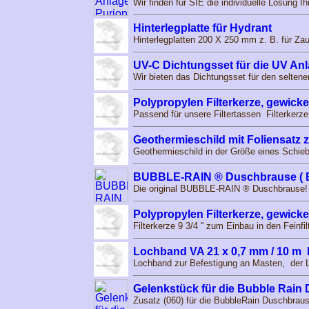
Wir finden für SIE die individuelle Lösung 
Hinterlegplatte für Hydrant
Hinterlegplatten 200 X 250 mm z. B. für Za
UV-C Dichtungsset für die UV An
Wir bieten das Dichtungsset für den seltene
Polypropylen Filterkerze, gewickelt
Passend für unsere Filtertassen Filterkerze 9
Geothermieschild mit Foliensatz 
Geothermieschild in der Größe eines Schieb
BUBBLE-RAIN ® Duschbrause ( B
Die original BUBBLE-RAIN ® Duschbrause! N
Polypropylen Filterkerze, gewickelt
Filterkerze 9 3/4 '' zum Einbau in den Feinfi
Lochband VA 21 x 0,7 mm / 10 m
Lochband zur Befestigung an Masten, der
Gelenkstück für die Bubble Rain
Zusatz (060) für die BubbleRain Duschbraus