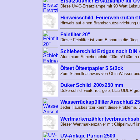
Ersatzstrahler Ersatzlampe für U
Diese UV-C-Ersatzlampe mit 90 Watt Leistun
Hinweisschild Feuerwehrzufahrt 
Hinweis auf einen Brandschutzeinrichtung 
Feinfilter 20''
Dieser Feinfilter ist zum Einbau in die Rin
Schieberschild Erdgas nach DIN 
Aluminium Schieberschild 200mm*140mm na
Öltest Öltestpapier 5 Stück
Zum Schnellnachweis von Öl in Wasser und/o
Düker Schild 200x250 mm
Dükerschild weiß, rot, gelb, blau ODER grü
Wasserrückspülfilter Anschluß 25
Jeder Hausbesitzer kennt diese Probleme. 
Wertmarkenzähler (verbrauchsab
Dieser Wertmarkenzähler mit Chipeinwurf is
UV-Anlage Purion 2500