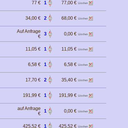
77 €
1
77,00 €
34,00 €
2
68,00 €
Auf Anfrage
3
0,00 €
€
11,05 €
1
11,05 €
6,58 €
1
6,58 €
17,70 €
2
35,40 €
191,99 €
1
191,99 €
auf Anfrage
1
0,00 €
€
425,52 €
1
425,52 €