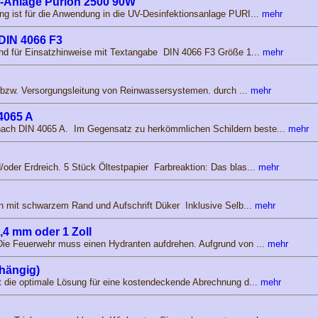
V-Anlage Purion 2500 90W
g ist für die Anwendung in die UV-Desinfektionsanlage PURI...
mehr
DIN 4066 F3
und für Einsatzhinweise mit Textangabe DIN 4066 F3 Größe 1...
mehr
g- bzw. Versorgungsleitung von Reinwassersystemen. durch ...
mehr
4065 A
ch DIN 4065 A. Im Gegensatz zu herkömmlichen Schildern beste...
mehr
der Erdreich. 5 Stück Öltestpapier Farbreaktion: Das blas...
mehr
n mit schwarzem Rand und Aufschrift Düker Inklusive Selb...
mehr
,4 mm oder 1 Zoll
Die Feuerwehr muss einen Hydranten aufdrehen. Aufgrund von ...
mehr
hängig)
t die optimale Lösung für eine kostendeckende Abrechnung d...
mehr