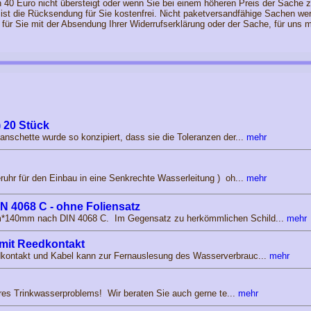
40 Euro nicht übersteigt oder wenn Sie bei einem höheren Preis der Sache z
ls ist die Rücksendung für Sie kostenfrei. Nicht paketversandfähige Sachen we
t für Sie mit der Absendung Ihrer Widerrufserklärung oder der Sache, für uns 
 20 Stück
nschette wurde so konzipiert, dass sie die Toleranzen der...
mehr
uhr für den Einbau in eine Senkrechte Wasserleitung ) oh...
mehr
N 4068 C - ohne Foliensatz
*140mm nach DIN 4068 C. Im Gegensatz zu herkömmlichen Schild...
mehr
mit Reedkontakt
dkontakt und Kabel kann zur Fernauslesung des Wasserverbrauc...
mehr
Ihres Trinkwasserproblems! Wir beraten Sie auch gerne te...
mehr