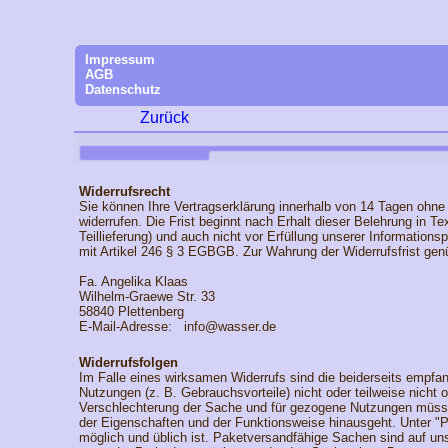
Impressum
AGB
Datenschutz
Zurück
Widerrufsrecht
Sie können Ihre Vertragserklärung innerhalb von 14 Tagen ohne
widerrufen. Die Frist beginnt nach Erhalt dieser Belehrung in 
Teillieferung) und auch nicht vor Erfüllung unserer Informati
mit Artikel 246 § 3 EGBGB. Zur Wahrung der Widerrufsfrist genü
Fa. Angelika Klaas
Wilhelm-Graewe Str. 33
58840 Plettenberg
E-Mail-Adresse: info@wasser.de
Widerrufsfolgen
Im Falle eines wirksamen Widerrufs sind die beiderseits emp
Nutzungen (z. B. Gebrauchsvorteile) nicht oder teilweise nich
Verschlechterung der Sache und für gezogene Nutzungen müssen
der Eigenschaften und der Funktionsweise hinausgeht. Unter "
möglich und üblich ist. Paketversandfähige Sachen sind auf un